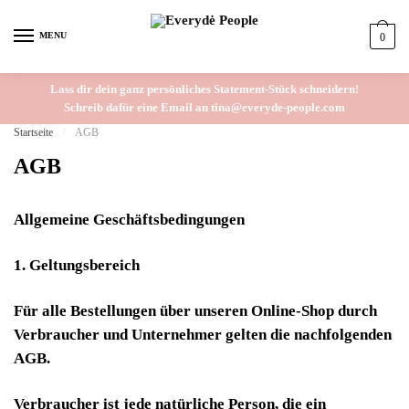
Skip
Skip
to
to
MENU
0
navigation
content
Lass dir dein ganz persönliches Statement-Stück schneidern!
Schreib dafür eine Email an tina@everyde-people.com
Startseite
/
AGB
AGB
Allgemeine Geschäftsbedingungen
1. Geltungsbereich
Für alle Bestellungen über unseren Online-Shop durch
Verbraucher und Unternehmer gelten die nachfolgenden
AGB.
Verbraucher ist jede natürliche Person, die ein