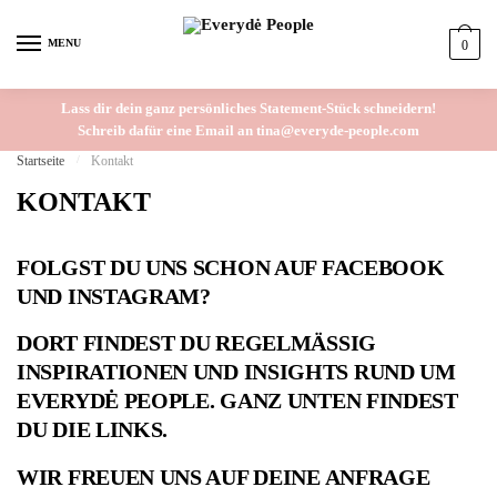
Skip to navigation
Skip to content
MENU
0
Lass dir dein ganz persönliches Statement-Stück schneidern!
Schreib dafür eine Email an tina@everyde-people.com
Startseite
/
Kontakt
KONTAKT
FOLGST DU UNS SCHON AUF FACEBOOK
UND INSTAGRAM?
DORT FINDEST DU REGELMÄSSIG I
NSPIRATIONEN UND INSIGHTS RUND UM E
VERYDĖ PEOPLE. GANZ UNTEN FINDEST D
U DIE LINKS.
WIR FREUEN UNS AUF DEINE ANFRAGE