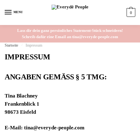
Skip to navigation
Skip to content
MENU
0
Lass dir dein ganz persönliches Statement-Stück schneidern!
Schreib dafür eine Email an tina@everyde-people.com
Startseite
/
Impressum
IMPRESSUM
ANGABEN GEMÄSS § 5 TMG:
Tina Blachney
Frankenblick 1
98673 Eisfeld
E-Mail: tina@everyde-people.com