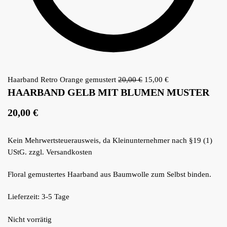
Haarband Retro Orange gemustert
20,00
€
Ursprünglicher Preis
15,00
€
Aktueller Preis
HAARBAND GELB MIT BLUMEN MUSTER
war: 20,00 €
ist: 15,00 €.
20,00
€
Kein Mehrwertsteuerausweis, da Kleinunternehmer nach §19 (1)
UStG.
zzgl.
Versandkosten
Floral gemustertes Haarband aus Baumwolle zum Selbst binden.
Lieferzeit: 3-5 Tage
Nicht vorrätig