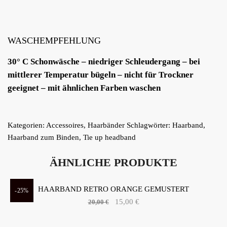
WASCHEMPFEHLUNG
30° C Schonwäsche – niedriger Schleudergang – bei
mittlerer Temperatur bügeln – nicht für Trockner
geeignet – mit ähnlichen Farben waschen
Kategorien:
Accessoires
,
Haarbänder
Schlagwörter:
Haarband
,
Haarband zum Binden
,
Tie up headband
ÄHNLICHE PRODUKTE
HAARBAND RETRO ORANGE GEMUSTERT
-25%
Ursprünglicher
15,00
€
Aktueller
20,00
€
Preis war:
Preis ist:
20,00 €
15,00 €.