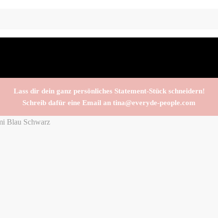
Lass dir dein ganz persönliches Statement-Stück schneidern!
Schreib dafür eine Email an tina@everyde-people.com
mi Blau Schwarz