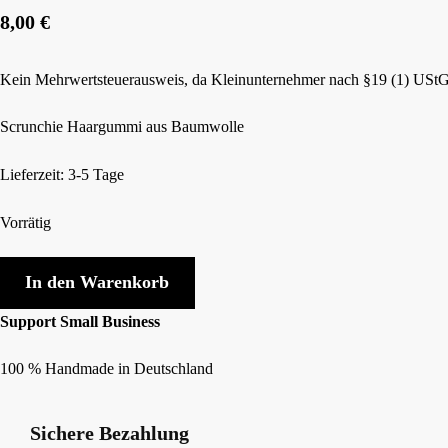
8,00
€
Kein Mehrwertsteuerausweis, da Kleinunternehmer nach §19 (1) UStG
Scrunchie Haargummi aus Baumwolle
Lieferzeit: 3-5 Tage
Vorrätig
Big
In den Warenkorb
scrunchie
Haargummi
Support Small Business
Blau
100 % Handmade in Deutschland
Schwarz
Menge
Sichere Bezahlung