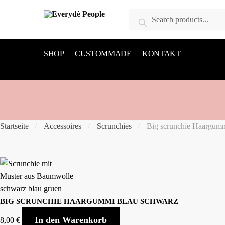
Skip
Skip
Suche
to
to
Suchen
nach:
navigation
content
SHOP
CUSTOMMADE
KONTAKT
Startseite
Accessoires
Scrunchies
Big scrunchie Haargum
/
/
/
BIG SCRUNCHIE HAARGUMMI BLAU SCHWARZ
In den Warenkorb
8,00
€