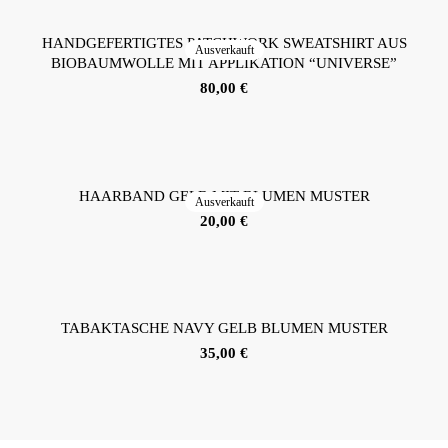
HANDGEFERTIGTES PATCHWORK SWEATSHIRT AUS
Ausverkauft
BIOBAUMWOLLE MIT APPLIKATION “UNIVERSE”
80,00
€
HAARBAND GELB MIT BLUMEN MUSTER
Ausverkauft
20,00
€
TABAKTASCHE NAVY GELB BLUMEN MUSTER
35,00
€