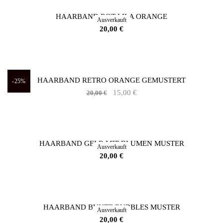
20,00 €
15,00 €.
HAARBAND ROT LILA ORANGE
Ausverkauft
20,00
€
HAARBAND RETRO ORANGE GEMUSTERT
-25%
Ursprünglicher
Aktueller
15,00
€
20,00
€
Preis
Preis
war:
ist:
20,00 €
15,00 €.
HAARBAND GELB MIT BLUMEN MUSTER
Ausverkauft
20,00
€
HAARBAND BUNTE BUBBLES MUSTER
Ausverkauft
20,00
€