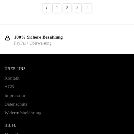
sortiert
1
2
3
4
100% Sichere Bezahlung
PayPal / Überweisung
ÜBER UNS
Kontakt
AGB
Impressum
Datenschutz
Widerrufsbelehrung
HILFE