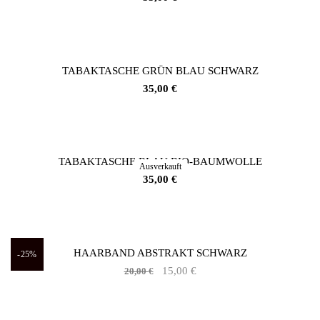
TABAKTASCHE GRÜN BLAU SCHWARZ
35,00
€
TABAKTASCHE BLAU BIO-BAUMWOLLE
Ausverkauft
35,00
€
HAARBAND ABSTRAKT SCHWARZ
-25%
Ursprünglicher
Aktueller
15,00
€
20,00
€
Preis
Preis
war:
ist: